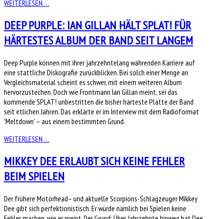
WEITERLESEN …
DEEP PURPLE: IAN GILLAN HÄLT SPLAT! FÜR
HÄRTESTES ALBUM DER BAND SEIT LANGEM
Deep Purple können mit ihrer jahrzehntelang währenden Karriere auf
eine stattliche Diskografie zurückblicken. Bei solch einer Menge an
Vergleichsmaterial scheint es schwer, mit einem weiteren Album
hervorzustechen. Doch wie Frontmann Ian Gillan meint, sei das
kommende SPLAT! unbestritten die bisher härteste Platte der Band
seit etlichen Jahren. Das erklärte er im Interview mit dem Radioformat
‘Meltdown’ – aus einem bestimmten Grund.
WEITERLESEN …
MIKKEY DEE ERLAUBT SICH KEINE FEHLER
BEIM SPIELEN
Der frühere Motörhead– und aktuelle Scorpions-Schlagzeuger Mikkey
Dee gibt sich perfektionistisch. Er würde nämlich bei Spielen keine
Fehler machen, wie er meint. Der Grund: Über Jahrzehnte hinweg hat Dee