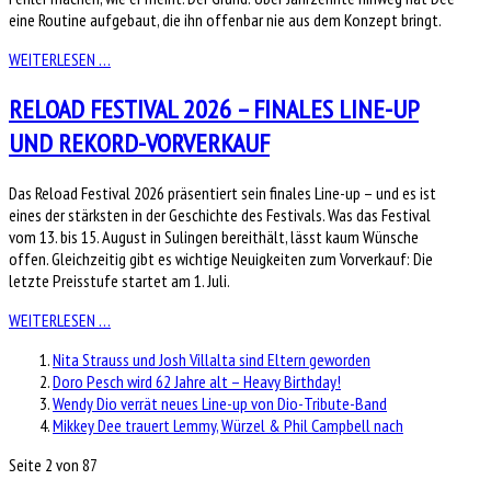
eine Routine aufgebaut, die ihn offenbar nie aus dem Konzept bringt.
WEITERLESEN …
RELOAD FESTIVAL 2026 – FINALES LINE-UP
UND REKORD-VORVERKAUF
Das Reload Festival 2026 präsentiert sein finales Line-up – und es ist
eines der stärksten in der Geschichte des Festivals. Was das Festival
vom 13. bis 15. August in Sulingen bereithält, lässt kaum Wünsche
offen. Gleichzeitig gibt es wichtige Neuigkeiten zum Vorverkauf: Die
letzte Preisstufe startet am 1. Juli.
WEITERLESEN …
Nita Strauss und Josh Villalta sind Eltern geworden
Doro Pesch wird 62 Jahre alt – Heavy Birthday!
Wendy Dio verrät neues Line-up von Dio-Tribute-Band
Mikkey Dee trauert Lemmy, Würzel & Phil Campbell nach
Seite 2 von 87