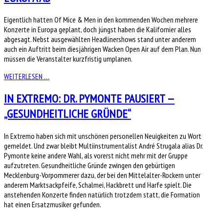
Eigentlich hatten Of Mice & Men in den kommenden Wochen mehrere
Konzerte in Europa geplant, doch jüngst haben die Kalifornier alles
abgesagt. Nebst ausgewählten Headlinershows stand unter anderem
auch ein Auftritt beim diesjährigen Wacken Open Air auf dem Plan. Nun
müssen die Veranstalter kurzfristig umplanen.
WEITERLESEN …
IN EXTREMO: DR. PYMONTE PAUSIERT —
„GESUNDHEITLICHE GRÜNDE“
In Extremo haben sich mit unschönen personellen Neuigkeiten zu Wort
gemeldet. Und zwar bleibt Multiinstrumentalist André Strugala alias Dr.
Pymonte keine andere Wahl, als vorerst nicht mehr mit der Gruppe
aufzutreten. Gesundheitliche Gründe zwingen den gebürtigen
Mecklenburg-Vorpommerer dazu, der bei den Mittelalter-Rockern unter
anderem Marktsackpfeife, Schalmei, Hackbrett und Harfe spielt. Die
anstehenden Konzerte finden natürlich trotzdem statt, die Formation
hat einen Ersatzmusiker gefunden.