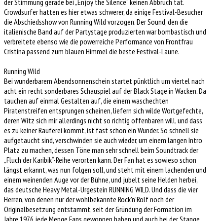
der Stimmung gerade bei „Enjoy the Silence“ keinen Abbruch tat.
Crowdsurfer hatten es hier etwas schwerer, da einige Festival-Besucher
die Abschiedsshow von Running Wild vorzogen. Der Sound, den die
italienische Band auf der Partystage produzierten war bombastisch und
verbreitete ebenso wie die powerreiche Performance von Frontfrau
Cristina passend zum blauen Himmel die beste Festival-Laune.
Running Wild
Bei wunderbarem Abendsonnenschein startet pünktlich um viertel nach
acht ein recht sonderbares Schauspiel auf der Black Stage in Wacken. Da
tauchen auf einmal Gestalten auf, die einem waschechten
Piratenstreifen entsprungen scheinen, liefern sich wilde Wortgefechte,
deren Witz sich mir allerdings nicht so richtig offenbaren will, und dass
es zu keiner Rauferei kommt, ist fast schon ein Wunder. So schnell sie
aufgetaucht sind, verschwinden sie auch wieder, um einem langen Intro
Platz zu machen, dessen Töne man sehr schnell beim Soundtrack der
„Fluch der Karibik“-Reihe verorten kann. Der Fan hat es sowieso schon
längst erkannt, was nun folgen soll, und steht mit einem lachenden und
einem weinenden Auge vor der Bühne, und jubelt seine Helden herbei,
das deutsche Heavy Metal-Urgestein RUNNING WILD. Und dass die vier
Herren, von denen nur der wohlbekannte Rock'n'Rolf noch der
Originalbesetzung entstammt, seit der Gründung der Formation im
Jahre 1976 jede Menge Fans gewonnen haben und auch bei der Stange