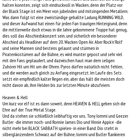
halten konnten, zeigt sich eindruckvoll in Wacken, denn der Platz vor
der Black Stage ist ein Meer von jubelnden und mitsingenden Metallern.
Was dann folgt ist eine zweistündige geballte Ladung RUNNING WILD,
und dieser Aufwand hat einen für jeden Fan traurigen Hintergrund, denn
die mittlerweile doch etwas in die Jahre gekommene Truppe hat genug,
dies soll das Abschiedskonzert sein, und sicherlich ein besonderer
Abschied als Headliner auf dem 20. Wacken Open Air. Aber Rock'n'Rolf
und seine Mannen sind bestens gelaunt und stürmen in
Piratenkostümen auf die Bühne, es wird munter gepost und sehr viel
mit den Fans geplaudert, und dazwischen haut man dem seligen
Zuhörer Hit um Hit um die Ohren. Pyros dürfen natürlich nicht fehlen,
und die werden auch gleich zu Anfang eingesetzt. Im Laufe des Sets
setzt ein empfindlich kalter Regen ein, aber das hält die meisten doch
nicht davon ab, ihre Helden bis zur letzten Minute abzufeiern.
Heaven & Hell
Um kurz vor elf ist es dann soweit, denn HEAVEN & HELL geben sich die
Ehre auf der True Metal Stage.
Und da stehen sie schließlich leibhaftig vor uns, Tony Iommi und Geezer
Butler -die immer noch- und Ronnie James Dio und Vinnie Appice -die
nicht mehr bei BLACK SABBATH spielen- in einer Band. Dio steht in
silberglänzendem Schwarz auf der Bühne, Iommi und Butler flankieren