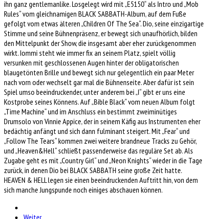
ihn ganz gentlemanlike. Losgelegt wird mit „E5150“ als Intro und „Mob
Rules“ vom gleichnamigen BLACK SABBATH-Album, auf dem Fuße
gefolgt vom etwas älteren „Children Of The Sea“. Dio, seine einzigartige
Stimme und seine Bühnenpräsenz, er bewegt sich unaufhörlich, bilden
den Mittelpunkt der Show, die insgesamt aber eher zurückgenommen
wirkt. Iommi steht wie immer fix an seinem Platz, spielt völlig
versunken mit geschlossenen Augen hinter der obligatorischen
blaugetönten Brille und bewegt sich nur gelegentlich ein paar Meter
nach vorn oder wechselt gar mal die Bühnenseite. Aber dafür ist sein
Spiel umso beeindruckender, unter anderem bei „I“ gibt er uns eine
Kostprobe seines Könnens. Auf „Bible Black“ vom neuen Album folgt
„Time Machine“ und im Anschluss ein bestimmt zweiminütiges
Drumsolo von Vinnie Appice, der in seinem Käfig aus Instrumenten eher
bedächtig anfängt und sich dann fulminant steigert. Mit „Fear“ und
„Follow The Tears“ kommen zwei weitere brandneue Tracks zu Gehör,
und „Heaven&Hell“ schließt passenderweise das reguläre Set ab. Als
Zugabe geht es mit „Country Girl“ und „Neon Knights“ wieder in die Tage
zurück, in denen Dio bei BLACK SABBATH seine große Zeit hatte.
HEAVEN & HELL legen sie einen beeindruckenden Auftritt hin, von dem
sich manche Jungspunde noch einiges abschauen können.
Weiter