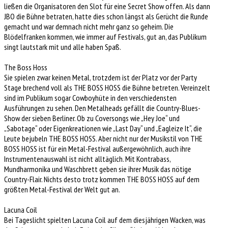
ließen die Organisatoren den Slot für eine Secret Show offen. Als dann
JBO die Bühne betraten, hatte dies schon längst als Gerücht die Runde
gemacht und war demnach nicht mehr ganz so geheim. Die
Blödelfranken kommen, wie immer auf Festivals, gut an, das Publikum
singt lautstark mit und alle haben Spaß.
The Boss Hoss
Sie spielen zwar keinen Metal, trotzdem ist der Platz vor der Party
Stage brechend voll als THE BOSS HOSS die Bühne betreten. Vereinzelt
sind im Publikum sogar Cowboyhüte in den verschiedensten
Ausführungen zu sehen. Den Metalheads gefällt die Country-Blues-
Show der sieben Berliner. Ob zu Coversongs wie „Hey Joe“ und
„Sabotage“ oder Eigenkreationen wie „Last Day“ und „Eagleize It“, die
Leute bejubeln THE BOSS HOSS. Aber nicht nur der Musikstil von THE
BOSS HOSS ist für ein Metal-Festival außergewöhnlich, auch ihre
Instrumentenauswahl ist nicht alltäglich. Mit Kontrabass,
Mundharmonika und Waschbrett geben sie ihrer Musik das nötige
Country-Flair. Nichts desto trotz kommen THE BOSS HOSS auf dem
größten Metal-Festival der Welt gut an.
Lacuna Coil
Bei Tageslicht spielten Lacuna Coil auf dem diesjährigen Wacken, was