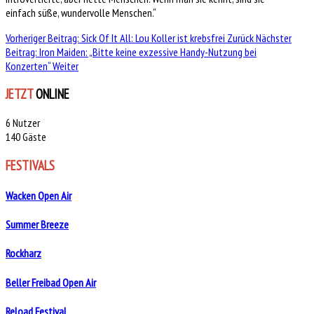
einfach süße, wundervolle Menschen.“
Vorheriger Beitrag: Sick Of It All: Lou Koller ist krebsfrei
Zurück
Nächster
Beitrag: Iron Maiden: „Bitte keine exzessive Handy-Nutzung bei
Konzerten“
Weiter
JETZT
ONLINE
6 Nutzer
140 Gäste
FESTIVALS
Wacken Open Air
Summer Breeze
Rockharz
Beller Freibad Open Air
Reload Festival