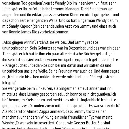
vor seinem Tod gesehen“, verrät Wendy Dio im Interview nun fast zehn
Jahre später. Ihr zufolge habe Lemmys Manager Todd Singerman sie
angerufen und ihr erklärt, dass es seinem Klienten nicht gut gehe – und
das schon seit einer ganzen Weile. Und so bat Singerman Wendy darum,
mit Sandy Kapoor (den behandelnden Arzt von Lemmy und einst auch
von Ronnie James Dio) vorbeizukommen.
„Also gingen wir hin“, erzählt sie weiter. „Und Lemmy redete
ununterbrochen. Sein Geburtstag war im Dezember, und das war ein paar
Tage später. Ich hatte ihm ein paar alte deutsche Bücher gekauft, die
ihn sehr interessierten. Das waren Antiquitäten, die ich gefunden hatte
– Kriegsbücher. Er bedankte sich bei mir dafür und wir saßen da und
unterhielten uns eine Weile. Seine Freundin war auch da. Und dann sagte
er: ,Ich bin ein bisschen müde. Ich werde mich hinlegen.‘ Er legte sich hin.
Ich ging.“
Sie war gerade beim Einkaufen, als Singerman erneut anrief und ihr
mitteilte, dass Lemmy gestorben sei. „Ich konnte es nicht glauben. Ich
lief herum, im Kreis herum und merkte es nicht. Unglaublich! Ich hatte
gerade erst zwei Stunden zuvor mit ihm gesprochen. Es war schrecklich.“
Als Moderator Ahmet Zappa anmerkt, dass Lemmy trotz seiner
manchmal unnahbaren Wirkung ein sehr freundlicher Typ war, meint
Wendy: „Er war sehr introvertiert. Genau wie Geezer Butler. Sie sind
introvertierte, aber nette Menschen. Wenn man sie kennt, sind sie