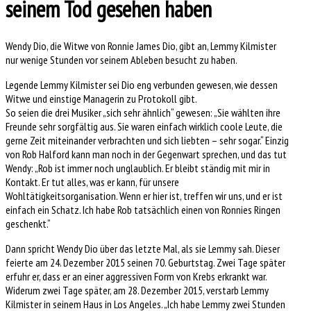
seinem Tod gesehen haben
Wendy Dio, die Witwe von Ronnie James Dio, gibt an, Lemmy Kilmister
nur wenige Stunden vor seinem Ableben besucht zu haben.
Legende Lemmy Kilmister sei Dio eng verbunden gewesen, wie dessen
Witwe und einstige Managerin zu Protokoll gibt.
So seien die drei Musiker „sich sehr ähnlich“ gewesen: „Sie wählten ihre
Freunde sehr sorgfältig aus. Sie waren einfach wirklich coole Leute, die
gerne Zeit miteinander verbrachten und sich liebten – sehr sogar.“ Einzig
von Rob Halford kann man noch in der Gegenwart sprechen, und das tut
Wendy: „Rob ist immer noch unglaublich. Er bleibt ständig mit mir in
Kontakt. Er tut alles, was er kann, für unsere
Wohltätigkeitsorganisation. Wenn er hier ist, treffen wir uns, und er ist
einfach ein Schatz. Ich habe Rob tatsächlich einen von Ronnies Ringen
geschenkt.“
Dann spricht Wendy Dio über das letzte Mal, als sie Lemmy sah. Dieser
feierte am 24. Dezember 2015 seinen 70. Geburtstag. Zwei Tage später
erfuhr er, dass er an einer aggressiven Form von Krebs erkrankt war.
Widerum zwei Tage später, am 28. Dezember 2015, verstarb Lemmy
Kilmister in seinem Haus in Los Angeles. „Ich habe Lemmy zwei Stunden